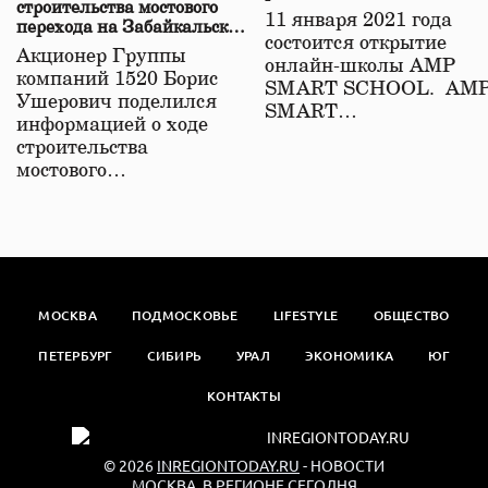
строительства мостового
11 января 2021 года
перехода на Забайкальской
состоится открытие
железной дороге
Акционер Группы
онлайн-школы АМР
компаний 1520 Борис
SMART SCHOOL. АМ
Ушерович поделился
SMART…
информацией о ходе
строительства
мостового…
МОСКВА
ПОДМОСКОВЬЕ
LIFESTYLE
ОБЩЕСТВО
ПЕТЕРБУРГ
СИБИРЬ
УРАЛ
ЭКОНОМИКА
ЮГ
КОНТАКТЫ
© 2026
INREGIONTODAY.RU
- НОВОСТИ
МОСКВА. В РЕГИОНЕ СЕГОДНЯ