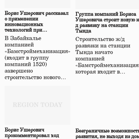
Борис Ушерович рассказал
Группа компаний Бориса
о применении
Ушеровича строит новую ж
инновационных
д развязку на станции
технологий при
Тында
строительстве нового моста
В Забайкалье
Строительство ж/д
в Забайкалье
компанией
развязки на станции
«Бамстроймеханизация»
Тында начато
(входит в группу
компанией
компаний 1520)
«Бамстроймеханизация
завершено
которая входит в…
строительство нового…
Борис Ушерович
Безграничные возможност
прокомментировал ход
развития, не выходя из до