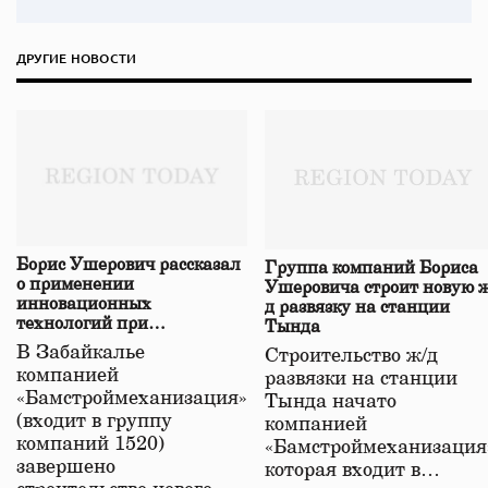
ДРУГИЕ НОВОСТИ
Борис Ушерович рассказал
Группа компаний Бориса
о применении
Ушеровича строит новую ж
инновационных
д развязку на станции
технологий при
Тында
строительстве нового моста
В Забайкалье
Строительство ж/д
в Забайкалье
компанией
развязки на станции
«Бамстроймеханизация»
Тында начато
(входит в группу
компанией
компаний 1520)
«Бамстроймеханизация
завершено
которая входит в…