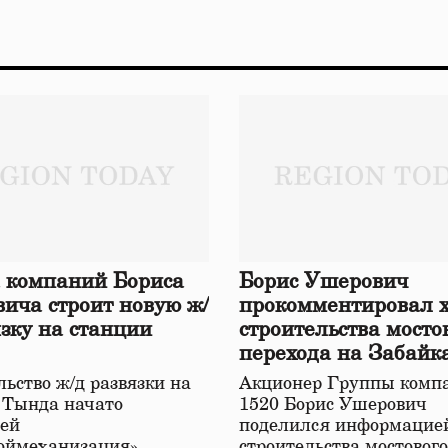
 компаний Бориса
Борис Ушерович
ича строит новую ж/
прокомментировал 
язку на станции
строительства мосто
перехода на Забайк
железной дороге
ьство ж/д развязки на
Акционер Группы комп
 Тында начато
1520 Борис Ушерович
ей
поделился информацией
оймеханизация»,
строительства мостовог