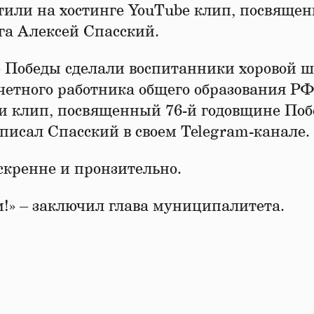
тили на хостинге YouTube клип, посвяще
га Алексей Спасский.
ю Победы сделали воспитанники хоровой 
очетного работника общего образования Р
и клип, посвященный 76-й годовщине Поб
писал Спасский в своем Telegram-канале.
скренне и пронзительно.
м!» – заключил глава муниципалитета.