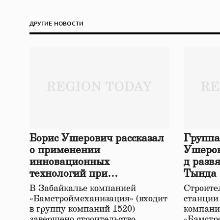
ДРУГИЕ НОВОСТИ
Борис Ушерович рассказал
Группа
о применении
Ушеров
инновационных
д разв
технологий при
Тында
строительстве нового моста
В Забайкалье компанией
Строител
в Забайкалье
«Бамстроймеханизация» (входит
станции
в группу компаний 1520)
компани
завершено строительство
«Бамстр