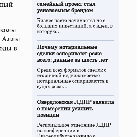
нный
семейный проект стал
узнаваемым брендом
Бизнес часто начинается не с
больших инвестиций, а с идеи, в
школы
которую…
Ф Аллы
Почему нотариальные
еды в
сделки оспаривают реже
всего: данные за шесть лет
Среди всех форматов сделок с
вторичной недвижимостью
нотариальные оспариваются в
судах реже…
Свердловская ЛДПР заявила
о намерении усилить
позиции
Региональное отделение ЛДПР
на конференции в
Екатеринбурге заявило о