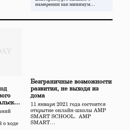
намерении как минимум…
Безграничные возможности
ход
развития, не выходя из
вого
дома
альской
11 января 2021 года состоится
открытие онлайн-школы АМР
аний
SMART SCHOOL. АМР
SMART…
 о ходе
о…