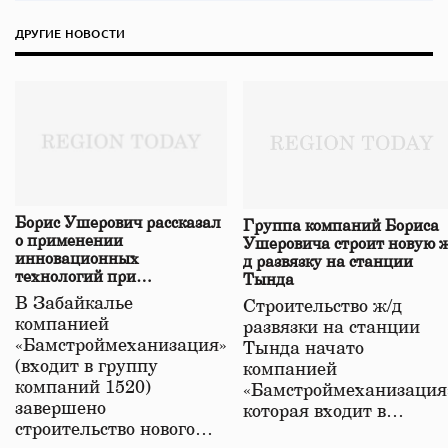
ДРУГИЕ НОВОСТИ
Борис Ушерович рассказал
Группа компаний Бориса
о применении
Ушеровича строит новую ж
инновационных
д развязку на станции
технологий при
Тында
строительстве нового моста
В Забайкалье
Строительство ж/д
в Забайкалье
компанией
развязки на станции
«Бамстроймеханизация»
Тында начато
(входит в группу
компанией
компаний 1520)
«Бамстроймеханизация
завершено
которая входит в…
строительство нового…