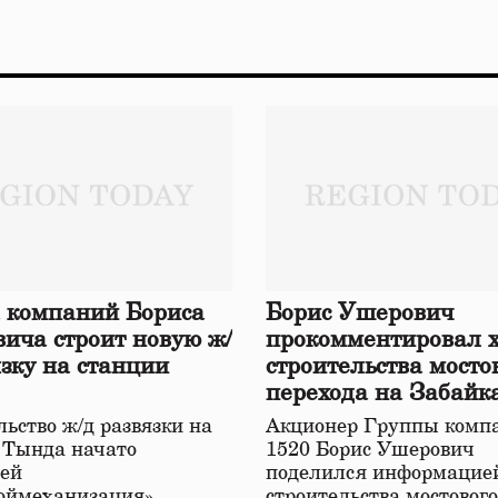
 компаний Бориса
Борис Ушерович
ича строит новую ж/
прокомментировал 
язку на станции
строительства мосто
перехода на Забайк
железной дороге
ьство ж/д развязки на
Акционер Группы комп
 Тында начато
1520 Борис Ушерович
ей
поделился информацией
оймеханизация»,
строительства мостовог