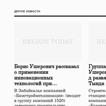
ДРУГИЕ НОВОСТИ
Борис Ушерович рассказал
Группа
о применении
Ушеров
инновационных
д разв
технологий при
Тында
строительстве нового моста
В Забайкалье компанией
Строител
в Забайкалье
«Бамстроймеханизация» (входит
станции
в группу компаний 1520)
компани
завершено строительство
«Бамстр