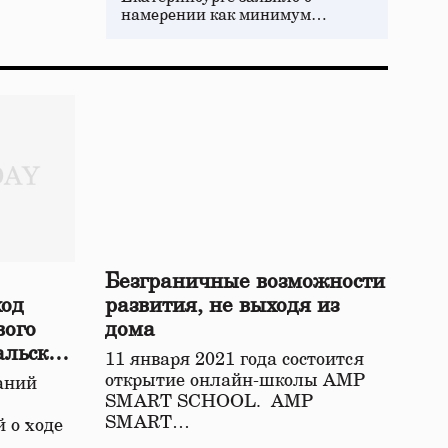
намерении как минимум…
Безграничные возможности
ход
развития, не выходя из
вого
дома
альской
11 января 2021 года состоится
открытие онлайн-школы АМР
аний
SMART SCHOOL. АМР
SMART…
 о ходе
о…