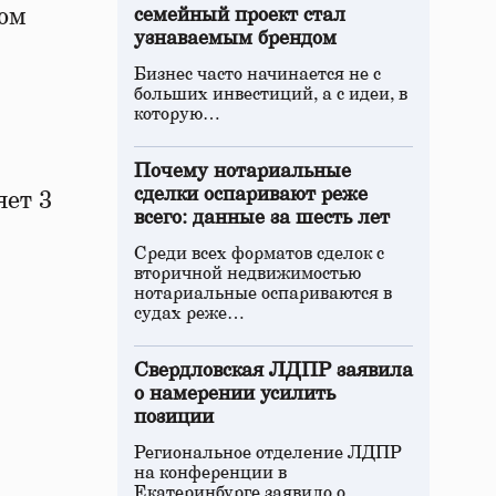
ном
семейный проект стал
узнаваемым брендом
Бизнес часто начинается не с
больших инвестиций, а с идеи, в
которую…
Почему нотариальные
сделки оспаривают реже
яет 3
всего: данные за шесть лет
Среди всех форматов сделок с
вторичной недвижимостью
нотариальные оспариваются в
судах реже…
Свердловская ЛДПР заявила
о намерении усилить
позиции
Региональное отделение ЛДПР
на конференции в
Екатеринбурге заявило о