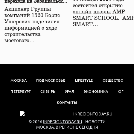
перехода на Забайкальской
состоится открытие
железной дороге
Акционер Группы
онлайн-школы АМР
компаний 1520 Борис
SMART SCHOOL. АМ
Ушерович поделился
SMART…
информацией о ходе
строительства
мостового…
МОСКВА
ПОДМОСКОВЬЕ
LIFESTYLE
ОБЩЕСТВО
ПЕТЕРБУРГ
СИБИРЬ
УРАЛ
ЭКОНОМИКА
ЮГ
КОНТАКТЫ
© 2026
INREGIONTODAY.RU
- НОВОСТИ
МОСКВА. В РЕГИОНЕ СЕГОДНЯ