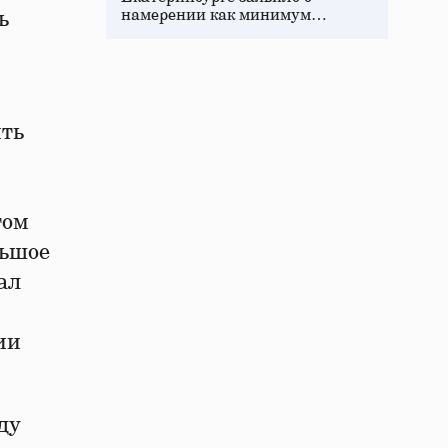
намерении как минимум…
ь
ить
том
льшое
ал
ии
ду