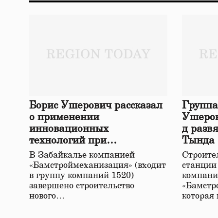
Борис Ушерович рассказал
Группа
о применении
Ушеров
инновационных
д разв
технологий при
Тында
строительстве нового моста
В Забайкалье компанией
Строител
в Забайкалье
«Бамстроймеханизация» (входит
станции
в группу компаний 1520)
компани
завершено строительство
«Бамстр
нового…
которая