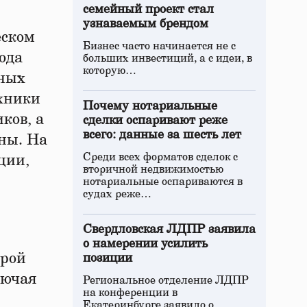
семейный проект стал
узнаваемым брендом
еском
Бизнес часто начинается не с
ода
больших инвестиций, а с идеи, в
которую…
нных
ехники
Почему нотариальные
ков, а
сделки оспаривают реже
всего: данные за шесть лет
ны. На
Среди всех форматов сделок с
ции,
вторичной недвижимостью
нотариальные оспариваются в
судах реже…
Свердловская ЛДПР заявила
о намерении усилить
орой
позиции
лючая
Региональное отделение ЛДПР
на конференции в
Екатеринбурге заявило о