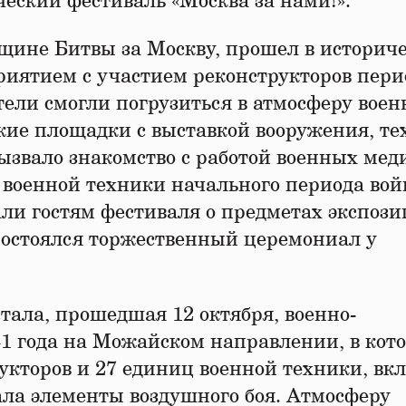
еский фестиваль «Москва за нами!».
щине Битвы за Москву, прошел в историч
иятием с участием реконструкторов пери
ели смогли погрузиться в атмосферу вое
кие площадки с выставкой вооружения, т
звало знакомство с работой военных меди
 военной техники начального периода вой
ли гостям фестиваля о предметах экспози
 Состоялся торжественный церемониал у
ала, прошедшая 12 октября, военно-
41 года на Можайском направлении, в кот
укторов и 27 единиц военной техники, вк
ла элементы воздушного боя. Атмосферу