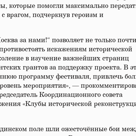
ы, которые помогли максимально передат
с врагом, подчеркнув героизм и
сква за нами!“ позволяет не только почт
 противостоять искажениям исторической
околение в изучение важнейших страниц
тских грантов за поддержку проекта. В э
еннюю программу фестиваля, привлечь бо
уровень мероприятия», — прокомментиров
Председатель Координационного совета
ижения «Клубы исторической реконструкц
ородинском поле шли ожесточённые бои меж