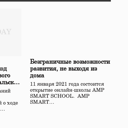
Безграничные возможности
ход
развития, не выходя из
вого
дома
альской
11 января 2021 года состоится
открытие онлайн-школы АМР
аний
SMART SCHOOL. АМР
SMART…
 о ходе
о…