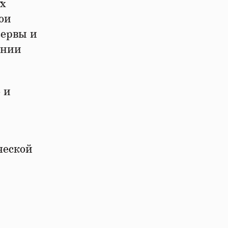
ых
ои
зервы и
инии
 и
ческой