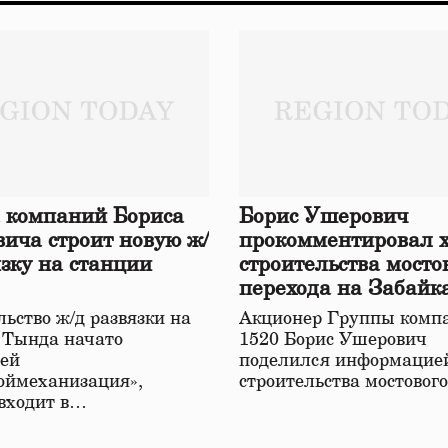
 компаний Бориса
Борис Ушерович
ича строит новую ж/
прокомментировал 
язку на станции
строительства мосто
перехода на Забайк
железной дороге
ьство ж/д развязки на
Акционер Группы комп
 Тында начато
1520 Борис Ушерович
ей
поделился информацией
оймеханизация»,
строительства мостовог
 входит в…