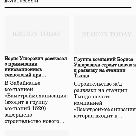
ДРУГИЕ НОВОСТИ
Борис Ушерович рассказал
Группа компаний Бориса
о применении
Ушеровича строит новую ж
инновационных
д развязку на станции
технологий при
Тында
строительстве нового моста
В Забайкалье
Строительство ж/д
в Забайкалье
компанией
развязки на станции
«Бамстроймеханизация»
Тында начато
(входит в группу
компанией
компаний 1520)
«Бамстроймеханизация
завершено
которая входит в…
строительство нового…