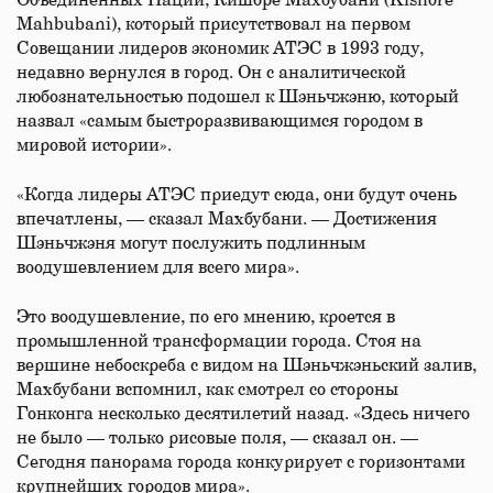
Объединенных Наций, Кишоре Махбубани (Kishore
Mahbubani), который присутствовал на первом
Совещании лидеров экономик АТЭС в 1993 году,
недавно вернулся в город. Он с аналитической
любознательностью подошел к Шэньчжэню, который
назвал «самым быстроразвивающимся городом в
мировой истории».
«Когда лидеры АТЭС приедут сюда, они будут очень
впечатлены, — сказал Махбубани. — Достижения
Шэньчжэня могут послужить подлинным
воодушевлением для всего мира».
Это воодушевление, по его мнению, кроется в
промышленной трансформации города. Стоя на
вершине небоскреба с видом на Шэньчжэньский залив,
Махбубани вспомнил, как смотрел со стороны
Гонконга несколько десятилетий назад. «Здесь ничего
не было — только рисовые поля, — сказал он. —
Сегодня панорама города конкурирует с горизонтами
крупнейших городов мира».