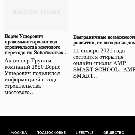
Борис Ушерович
Безграничные возможност
прокомментировал ход
развития, не выходя из до
строительства мостового
11 января 2021 года
перехода на Забайкальской
состоится открытие
железной дороге
Акционер Группы
онлайн-школы АМР
компаний 1520 Борис
SMART SCHOOL. АМ
Ушерович поделился
SMART…
информацией о ходе
строительства
мостового…
МОСКВА
ПОДМОСКОВЬЕ
LIFESTYLE
ОБЩЕСТВО