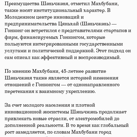
Преимущества Шэньчжэня, отметил Махбубани,
также носят институциональный характер. В
Молодежном центре инноваций и
предпринимательства Цяньхай (Шэньчжэнь) —
Гонконг он встретился с представителями стартапов и
фирм, финансируемых Гонконгом, которые
пользуются интегрированными государственными
услугами и политической поддержкой. Этот подход он
сам описал как эффективный и воспроизводимый.
По мнению Махбубани, 45-летнее развитие
Шэньчжэня также является историей изменения
отношений с Гонконгом — от однонаправленного
перетекания к взаимному укреплению.
За счет молодого населения и плотной
инновационной экосистемы Шэньчжэнь продолжает
привлекать новые отрасли, от электромобилей до
дополненной реальности. В то время как глобальный
рост замедляется, по словам Махбубани город