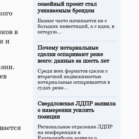
семейный проект стал
узнаваемым брендом
кого
Бизнес часто начинается не с
больших инвестиций, а с идеи, в
ков в
которую…
и и
Почему нотариальные
сделки оспаривают реже
всего: данные за шесть лет
изни.
Среди всех форматов сделок с
ев
вторичной недвижимостью
нотариальные оспариваются в
судах реже…
Свердловская ЛДПР заявила
о намерении усилить
позиции
вается
Региональное отделение ЛДПР
на конференции в
Екатеринбурге заявило о