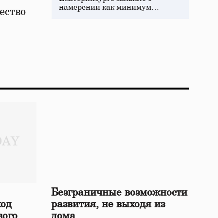
намерении как минимум…
ество
Безграничные возможности
ход
развития, не выходя из
вого
дома