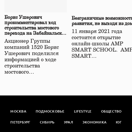
Борис Ушерович
Безграничные возможност
прокомментировал ход
развития, не выходя из до
строительства мостового
11 января 2021 года
перехода на Забайкальской
состоится открытие
железной дороге
Акционер Группы
онлайн-школы АМР
компаний 1520 Борис
SMART SCHOOL. АМ
Ушерович поделился
SMART…
информацией о ходе
строительства
мостового…
МОСКВА
ПОДМОСКОВЬЕ
LIFESTYLE
ОБЩЕСТВО
ПЕТЕРБУРГ
СИБИРЬ
УРАЛ
ЭКОНОМИКА
ЮГ