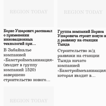
Борис Ушерович рассказал
Группа компаний Бориса
о применении
Ушеровича строит новую ж
инновационных
д развязку на станции
технологий при
Тында
строительстве нового моста
В Забайкалье
Строительство ж/д
в Забайкалье
компанией
развязки на станции
«Бамстроймеханизация»
Тында начато
(входит в группу
компанией
компаний 1520)
«Бамстроймеханизация
завершено
которая входит в…
строительство нового…