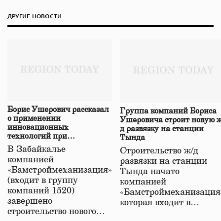
ДРУГИЕ НОВОСТИ
Борис Ушерович рассказал
Группа компаний Бориса
о применении
Ушеровича строит новую ж
инновационных
д развязку на станции
технологий при
Тында
строительстве нового моста
В Забайкалье
Строительство ж/д
в Забайкалье
компанией
развязки на станции
«Бамстроймеханизация»
Тында начато
(входит в группу
компанией
компаний 1520)
«Бамстроймеханизация
завершено
которая входит в…
строительство нового…