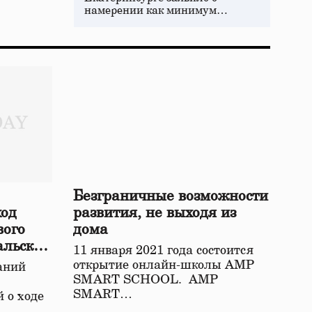
намерении как минимум…
Безграничные возможности
ход
развития, не выходя из
вого
дома
альской
11 января 2021 года состоится
открытие онлайн-школы АМР
аний
SMART SCHOOL. АМР
SMART…
 о ходе
о…