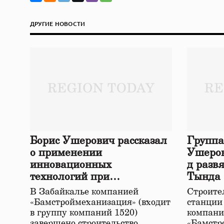
ДРУГИЕ НОВОСТИ
Борис Ушерович рассказал
Группа
о применении
Ушеров
инновационных
д разв
технологий при
Тында
строительстве нового моста
В Забайкалье компанией
Строител
в Забайкалье
«Бамстроймеханизация» (входит
станции
в группу компаний 1520)
компани
завершено строительство
«Бамстр