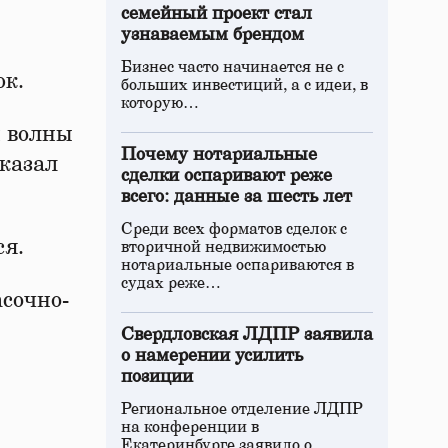
семейный проект стал
узнаваемым брендом
Бизнес часто начинается не с
юк.
больших инвестиций, а с идеи, в
которую…
й волны
Почему нотариальные
сказал
сделки оспаривают реже
всего: данные за шесть лет
Среди всех форматов сделок с
ся.
вторичной недвижимостью
нотариальные оспариваются в
судах реже…
асочно-
Свердловская ЛДПР заявила
о намерении усилить
позиции
Региональное отделение ЛДПР
на конференции в
Екатеринбурге заявило о