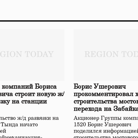
 компаний Бориса
Борис Ушерович
ича строит новую ж/
прокомментировал 
язку на станции
строительства мосто
перехода на Забайк
железной дороге
ьство ж/д развязки на
Акционер Группы комп
 Тында начато
1520 Борис Ушерович
ей
поделился информацией
оймеханизация»,
строительства мостовог