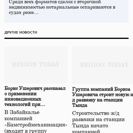
Среди всех форматов сделок с вторичной
недвижимостью нотариальные оспариваются в
судах реже…
ДРУГИЕ НОВОСТИ
Борис Ушерович рассказал
Группа компаний Бориса
о применении
Ушеровича строит новую ж
инновационных
д развязку на станции
технологий при
Тында
строительстве нового моста
В Забайкалье
Строительство ж/д
в Забайкалье
компанией
развязки на станции
«Бамстроймеханизация»
Тында начато
(входит в группу
компанией