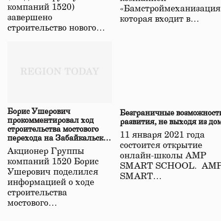
компаний 1520)
«Бамстроймеханизация
завершено
которая входит в…
строительство нового…
Борис Ушерович
Безграничные возможност
прокомментировал ход
развития, не выходя из до
строительства мостового
11 января 2021 года
перехода на Забайкальской
состоится открытие
железной дороге
Акционер Группы
онлайн-школы АМР
компаний 1520 Борис
SMART SCHOOL. АМ
Ушерович поделился
SMART…
информацией о ходе
строительства
мостового…