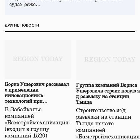
судах реже…
ДРУГИЕ НОВОСТИ
Борис Ушерович рассказал
Группа компаний Бориса
о применении
Ушеровича строит новую ж
инновационных
д развязку на станции
технологий при
Тында
строительстве нового моста
В Забайкалье
Строительство ж/д
в Забайкалье
компанией
развязки на станции
«Бамстроймеханизация»
Тында начато
(входит в группу
компанией
компаний 1520)
«Бамстроймеханизация