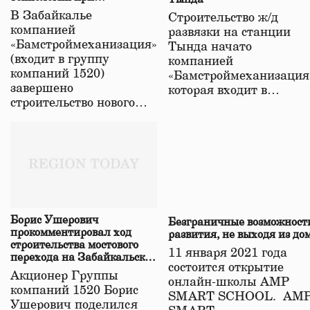
строительстве нового моста
В Забайкалье
Строительство ж/д
в Забайкалье
компанией
развязки на станции
«Бамстроймеханизация»
Тында начато
(входит в группу
компанией
компаний 1520)
«Бамстроймеханизация
завершено
которая входит в…
строительство нового…
Борис Ушерович
Безграничные возможност
прокомментировал ход
развития, не выходя из до
строительства мостового
11 января 2021 года
перехода на Забайкальской
состоится открытие
железной дороге
Акционер Группы
онлайн-школы АМР
компаний 1520 Борис
SMART SCHOOL. АМ
Ушерович поделился