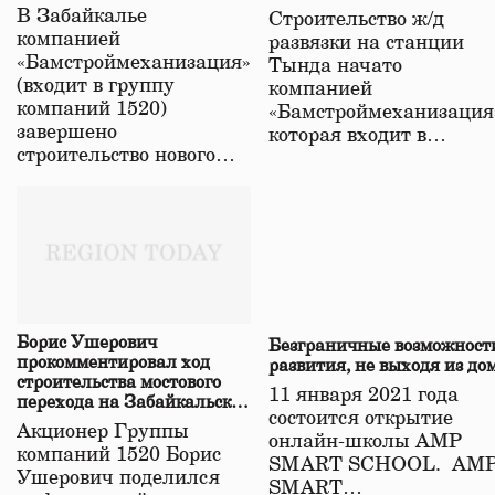
строительстве нового моста
В Забайкалье
Строительство ж/д
в Забайкалье
компанией
развязки на станции
«Бамстроймеханизация»
Тында начато
(входит в группу
компанией
компаний 1520)
«Бамстроймеханизация
завершено
которая входит в…
строительство нового…
Борис Ушерович
Безграничные возможност
прокомментировал ход
развития, не выходя из до
строительства мостового
11 января 2021 года
перехода на Забайкальской
состоится открытие
железной дороге
Акционер Группы
онлайн-школы АМР
компаний 1520 Борис
SMART SCHOOL. АМ
Ушерович поделился
SMART…