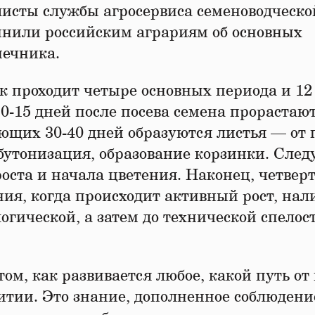
листы службы агросервиса семеноводческо
нили российским аграриям об основных
нечника.
к проходит четыре основных периода и 12
-15 дней после посева семена прорастают
ующих 30-40 дней образуются листья — от 
 бутонизация, образование корзинки. Сле
роста и начала цветения. Наконец, четвер
ия, когда происходит активный рост, нал
огической, а затем до технической спелос
ом, как развивается любое, какой путь от
витии. Это знание, дополненное соблюден