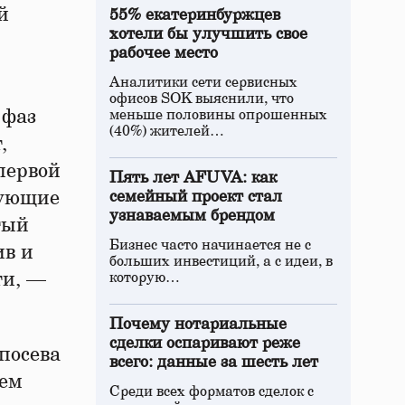
й
55% екатеринбуржцев
хотели бы улучшить свое
рабочее место
Аналитики сети сервисных
офисов SOK выяснили, что
 фаз
меньше половины опрошенных
(40%) жителей…
,
первой
Пять лет AFUVA: как
дующие
семейный проект стал
узнаваемым брендом
тый
Бизнес часто начинается не с
ив и
больших инвестиций, а с идеи, в
ти, —
которую…
Почему нотариальные
сделки оспаривают реже
 посева
всего: данные за шесть лет
ием
Среди всех форматов сделок с