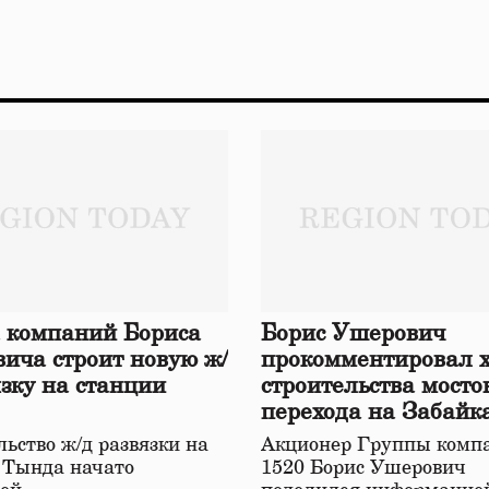
 компаний Бориса
Борис Ушерович
ича строит новую ж/
прокомментировал 
язку на станции
строительства мосто
перехода на Забайк
железной дороге
ьство ж/д развязки на
Акционер Группы комп
 Тында начато
1520 Борис Ушерович