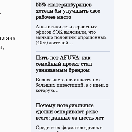
55% екатеринбуржцев
хотели бы улучшить свое
е
рабочее место
Аналитики сети сервисных
офисов SOK выяснили, что
глаза
меньше половины опрошенных
(40%) жителей…
ы,
Пять лет AFUVA: как
семейный проект стал
узнаваемым брендом
Бизнес часто начинается не с
больших инвестиций, а с идеи, в
которую…
Почему нотариальные
сделки оспаривают реже
всего: данные за шесть лет
Среди всех форматов сделок с