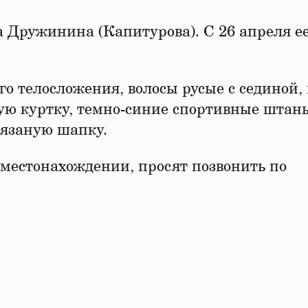
 Дружинина (Капитурова). С 26 апреля е
о телосложения, волосы русые с сединой, 
ую куртку, темно-синие спортивные штан
вязаную шапку.
 местонахождении, просят позвонить по