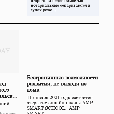
вторичной недвижимостью
нотариальные оспариваются в
судах реже…
Безграничные возможности
ход
развития, не выходя из
вого
дома
альской
11 января 2021 года состоится
открытие онлайн-школы АМР
аний
SMART SCHOOL. АМР
SMART…