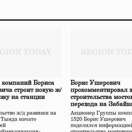
 компаний Бориса
Борис Ушерович
ича строит новую ж/
прокомментировал 
язку на станции
строительства мосто
перехода на Забайк
железной дороге
ьство ж/д развязки на
Акционер Группы комп
 Тында начато
1520 Борис Ушерович
ей
поделился информацией
оймеханизация»,
строительства мостовог