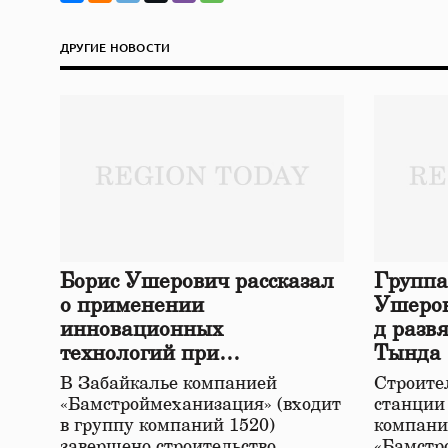
ДРУГИЕ НОВОСТИ
Борис Ушерович рассказал
Группа
о применении
Ушеров
инновационных
д разв
технологий при
Тында
строительстве нового моста
В Забайкалье компанией
Строител
в Забайкалье
«Бамстроймеханизация» (входит
станции
в группу компаний 1520)
компани
завершено строительство
«Бамстр