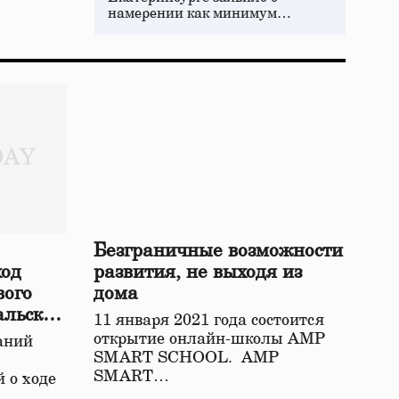
намерении как минимум…
Безграничные возможности
ход
развития, не выходя из
вого
дома
альской
11 января 2021 года состоится
открытие онлайн-школы АМР
аний
SMART SCHOOL. АМР
SMART…
 о ходе
о…