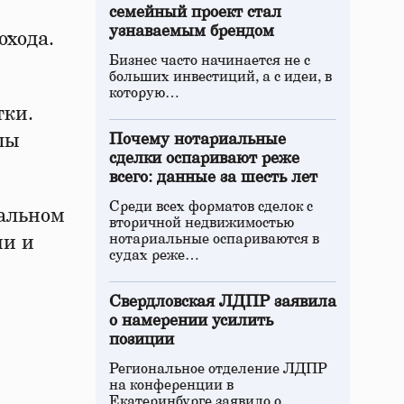
семейный проект стал
узнаваемым брендом
охода.
Бизнес часто начинается не с
больших инвестиций, а с идеи, в
которую…
тки.
лы
Почему нотариальные
сделки оспаривают реже
всего: данные за шесть лет
Среди всех форматов сделок с
иальном
вторичной недвижимостью
нотариальные оспариваются в
ми и
судах реже…
Свердловская ЛДПР заявила
о намерении усилить
позиции
Региональное отделение ЛДПР
на конференции в
Екатеринбурге заявило о