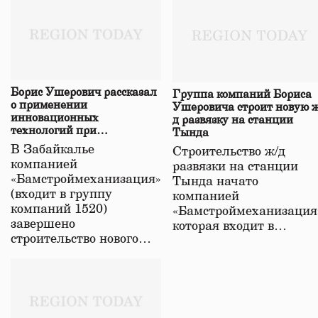
Борис Ушерович рассказал
Группа компаний Бориса
о применении
Ушеровича строит новую ж
инновационных
д развязку на станции
технологий при
Тында
строительстве нового моста
В Забайкалье
Строительство ж/д
в Забайкалье
компанией
развязки на станции
«Бамстроймеханизация»
Тында начато
(входит в группу
компанией
компаний 1520)
«Бамстроймеханизация
завершено
которая входит в…
строительство нового…