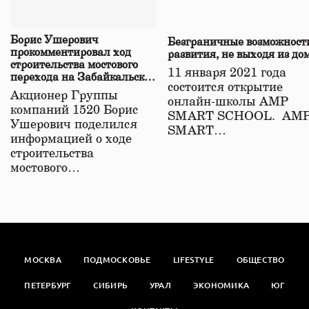
Борис Ушерович
Безграничные возможност
прокомментировал ход
развития, не выходя из до
строительства мостового
11 января 2021 года
перехода на Забайкальской
состоится открытие
железной дороге
Акционер Группы
онлайн-школы АМР
компаний 1520 Борис
SMART SCHOOL. АМ
Ушерович поделился
SMART…
информацией о ходе
строительства
мостового…
МОСКВА
ПОДМОСКОВЬЕ
LIFESTYLE
ОБЩЕСТВО
ПЕТЕРБУРГ
СИБИРЬ
УРАЛ
ЭКОНОМИКА
ЮГ