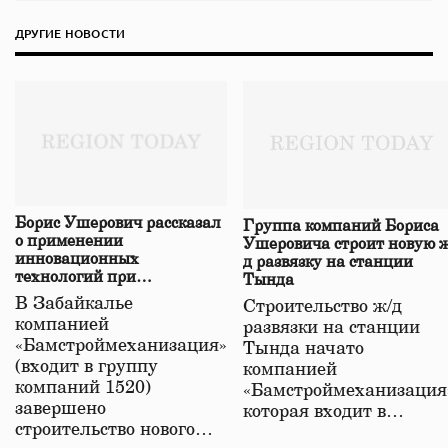
ДРУГИЕ НОВОСТИ
Борис Ушерович рассказал
Группа компаний Бориса
о применении
Ушеровича строит новую ж
инновационных
д развязку на станции
технологий при
Тында
строительстве нового моста
В Забайкалье
Строительство ж/д
в Забайкалье
компанией
развязки на станции
«Бамстроймеханизация»
Тында начато
(входит в группу
компанией
компаний 1520)
«Бамстроймеханизация
завершено
которая входит в…
строительство нового…