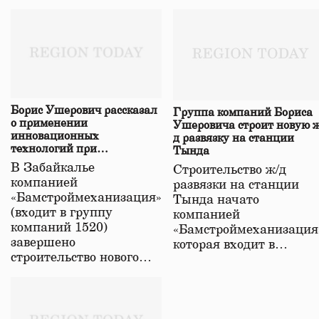
Борис Ушерович рассказал
Группа компаний Бориса
о применении
Ушеровича строит новую ж
инновационных
д развязку на станции
технологий при
Тында
строительстве нового моста
В Забайкалье
Строительство ж/д
в Забайкалье
компанией
развязки на станции
«Бамстроймеханизация»
Тында начато
(входит в группу
компанией
компаний 1520)
«Бамстроймеханизация
завершено
которая входит в…
строительство нового…