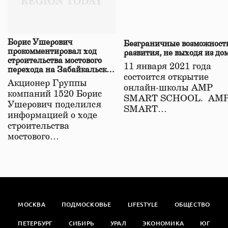
Борис Ушерович
Безграничные возможност
прокомментировал ход
развития, не выходя из до
строительства мостового
11 января 2021 года
перехода на Забайкальской
состоится открытие
железной дороге
Акционер Группы
онлайн-школы АМР
компаний 1520 Борис
SMART SCHOOL. АМ
Ушерович поделился
SMART…
информацией о ходе
строительства
мостового…
МОСКВА
ПОДМОСКОВЬЕ
LIFESTYLE
ОБЩЕСТВО
ПЕТЕРБУРГ
СИБИРЬ
УРАЛ
ЭКОНОМИКА
ЮГ