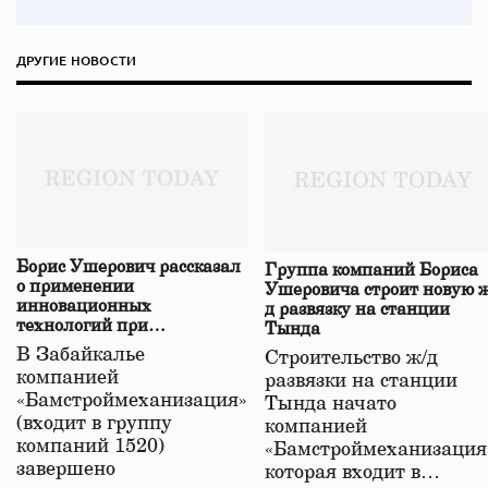
ДРУГИЕ НОВОСТИ
Борис Ушерович рассказал
Группа компаний Бориса
о применении
Ушеровича строит новую ж
инновационных
д развязку на станции
технологий при
Тында
строительстве нового моста
В Забайкалье
Строительство ж/д
в Забайкалье
компанией
развязки на станции
«Бамстроймеханизация»
Тында начато
(входит в группу
компанией
компаний 1520)
«Бамстроймеханизация
завершено
которая входит в…