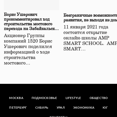
Борис Ушерович
Безграничные возможност
прокомментировал ход
развития, не выходя из до
строительства мостового
11 января 2021 года
перехода на Забайкальской
состоится открытие
железной дороге
Акционер Группы
онлайн-школы АМР
компаний 1520 Борис
SMART SCHOOL. АМ
Ушерович поделился
SMART…
информацией о ходе
строительства
мостового…
МОСКВА
ПОДМОСКОВЬЕ
LIFESTYLE
ОБЩЕСТВО
ПЕТЕРБУРГ
СИБИРЬ
УРАЛ
ЭКОНОМИКА
ЮГ