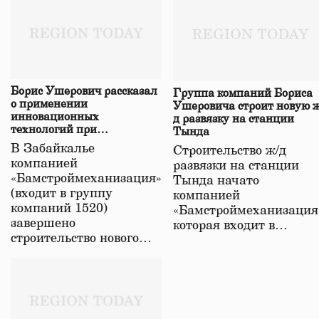
Борис Ушерович рассказал
Группа компаний Бориса
о применении
Ушеровича строит новую ж
инновационных
д развязку на станции
технологий при
Тында
строительстве нового моста
В Забайкалье
Строительство ж/д
в Забайкалье
компанией
развязки на станции
«Бамстроймеханизация»
Тында начато
(входит в группу
компанией
компаний 1520)
«Бамстроймеханизация
завершено
которая входит в…
строительство нового…