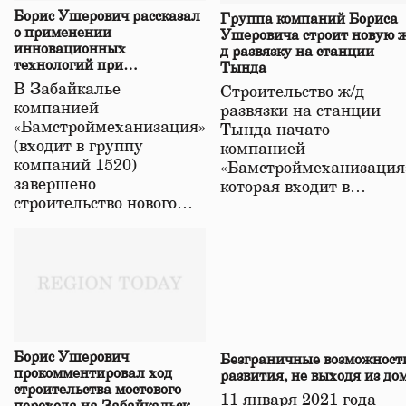
Борис Ушерович рассказал
Группа компаний Бориса
о применении
Ушеровича строит новую ж
инновационных
д развязку на станции
технологий при
Тында
строительстве нового моста
В Забайкалье
Строительство ж/д
в Забайкалье
компанией
развязки на станции
«Бамстроймеханизация»
Тында начато
(входит в группу
компанией
компаний 1520)
«Бамстроймеханизация
завершено
которая входит в…
строительство нового…
Борис Ушерович
Безграничные возможност
прокомментировал ход
развития, не выходя из до
строительства мостового
11 января 2021 года