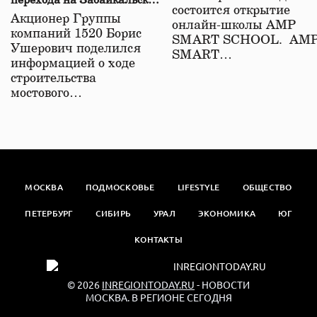
перехода на Забайкальской
состоится открытие
железной дороге
Акционер Группы
онлайн-школы АМР
компаний 1520 Борис
SMART SCHOOL. АМ
Ушерович поделился
SMART…
информацией о ходе
строительства
мостового…
МОСКВА
ПОДМОСКОВЬЕ
LIFESTYLE
ОБЩЕСТВО
ПЕТЕРБУРГ
СИБИРЬ
УРАЛ
ЭКОНОМИКА
ЮГ
КОНТАКТЫ
© 2026
INREGIONTODAY.RU
- НОВОСТИ
МОСКВА. В РЕГИОНЕ СЕГОДНЯ