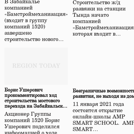
В Забайкалье
Строительство ж/д
в Забайкалье
компанией
развязки на станции
«Бамстроймеханизация»
Тында начато
(входит в группу
компанией
компаний 1520)
«Бамстроймеханизация
завершено
которая входит в…
строительство нового…
Борис Ушерович
Безграничные возможност
прокомментировал ход
развития, не выходя из до
строительства мостового
11 января 2021 года
перехода на Забайкальской
состоится открытие
железной дороге
Акционер Группы
онлайн-школы АМР
компаний 1520 Борис
SMART SCHOOL. АМ
Ушерович поделился
SMART…
информацией о ходе