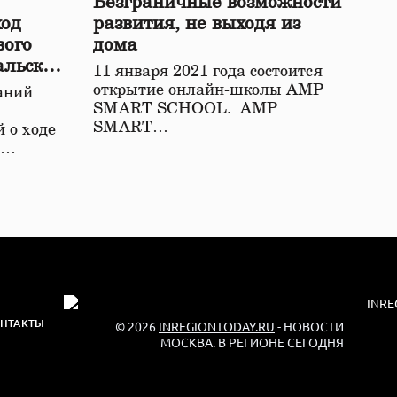
Безграничные возможности
ход
развития, не выходя из
вого
дома
альской
11 января 2021 года состоится
открытие онлайн-школы АМР
аний
SMART SCHOOL. АМР
SMART…
 о ходе
о…
НТАКТЫ
© 2026
INREGIONTODAY.RU
- НОВОСТИ
МОСКВА. В РЕГИОНЕ СЕГОДНЯ