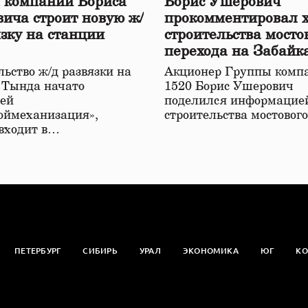
 компаний Бориса
Борис Ушерович
ича строит новую ж/
прокомментировал 
язку на станции
строительства мосто
перехода на Забайк
железной дороге
ьство ж/д развязки на
Акционер Группы комп
 Тында начато
1520 Борис Ушерович
ей
поделился информацией
оймеханизация»,
строительства мостовог
 входит в…
ПЕТЕРБУРГ
СИБИРЬ
УРАЛ
ЭКОНОМИКА
ЮГ
КО