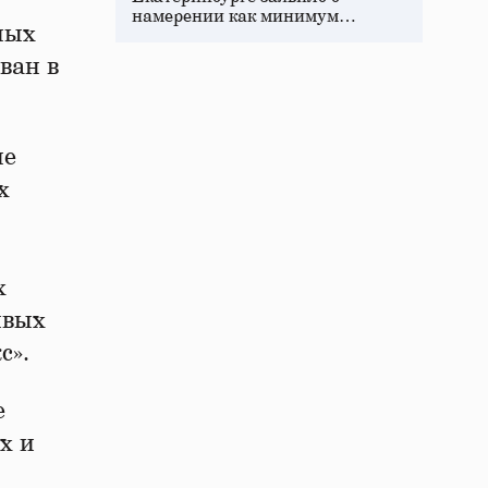
намерении как минимум…
ных
ван в
не
х
х
ивых
с».
е
х и