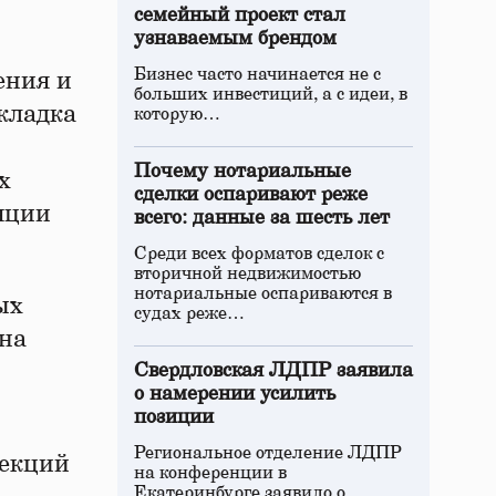
семейный проект стал
узнаваемым брендом
Бизнес часто начинается не с
ения и
больших инвестиций, а с идеи, в
кладка
которую…
Почему нотариальные
х
сделки оспаривают реже
ляции
всего: данные за шесть лет
Среди всех форматов сделок с
вторичной недвижимостью
нотариальные оспариваются в
ых
судах реже…
 на
Свердловская ЛДПР заявила
о намерении усилить
позиции
Региональное отделение ЛДПР
секций
на конференции в
Екатеринбурге заявило о