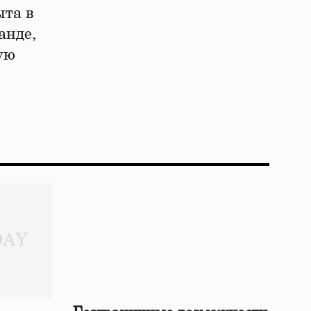
ыта в
анде,
ую