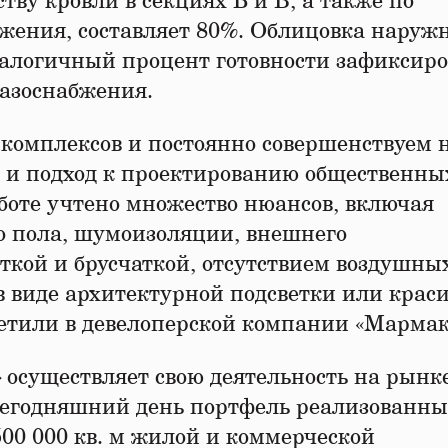
ству кровли в секциях Б и В, а также по
бжения, составляет 80%. Облицовка наруж
налогичный процент готовности зафиксиро
газоснабжения.
 комплексов и постоянно совершенствуем 
но и подход к проектированию общественны
аботе учтено множество нюансов, включая
о пола, шумоизоляции, внешнего
ткой и брусчаткой, отсутствием воздушны
в виде архитектурной подсветки или крас
тметили в девелоперской компании «Мармак
»
осуществляет свою деятельность на рынк
а сегодняшний день портфель реализованны
500 000 кв. м жилой и коммерческой