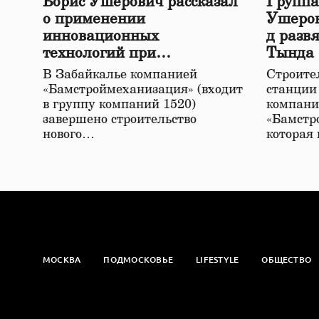
Борис Ушерович рассказал
Группа
о применении
Ушеров
инновационных
д разв
технологий при
Тында
строительстве нового моста
В Забайкалье компанией
Строител
в Забайкалье
«Бамстроймеханизация» (входит
станции
в группу компаний 1520)
компани
завершено строительство
«Бамстр
нового…
которая
МОСКВА
ПОДМОСКОВЬЕ
LIFESTYLE
ОБЩЕСТВО