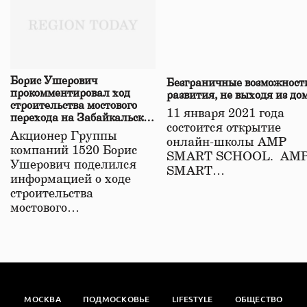
Борис Ушерович
Безграничные возможност
прокомментировал ход
развития, не выходя из до
строительства мостового
11 января 2021 года
перехода на Забайкальской
состоится открытие
железной дороге
Акционер Группы
онлайн-школы АМР
компаний 1520 Борис
SMART SCHOOL. АМ
Ушерович поделился
SMART…
информацией о ходе
строительства
мостового…
МОСКВА
ПОДМОСКОВЬЕ
LIFESTYLE
ОБЩЕСТВО