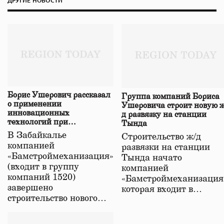
ДРУГИЕ НОВОСТИ
Борис Ушерович рассказал
Группа компаний Бориса
о применении
Ушеровича строит новую ж
инновационных
д развязку на станции
технологий при
Тында
строительстве нового моста
В Забайкалье
Строительство ж/д
в Забайкалье
компанией
развязки на станции
«Бамстроймеханизация»
Тында начато
(входит в группу
компанией
компаний 1520)
«Бамстроймеханизация
завершено
которая входит в…
строительство нового…