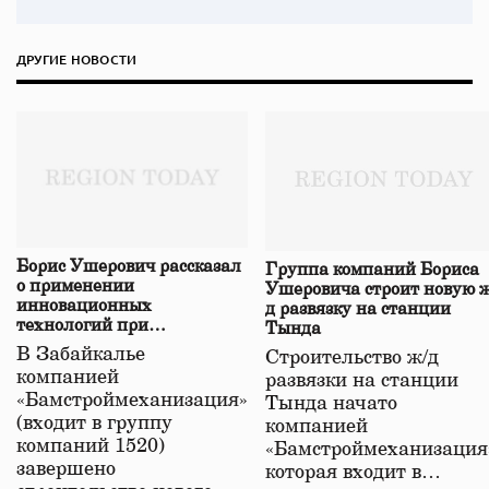
ДРУГИЕ НОВОСТИ
Борис Ушерович рассказал
Группа компаний Бориса
о применении
Ушеровича строит новую ж
инновационных
д развязку на станции
технологий при
Тында
строительстве нового моста
В Забайкалье
Строительство ж/д
в Забайкалье
компанией
развязки на станции
«Бамстроймеханизация»
Тында начато
(входит в группу
компанией
компаний 1520)
«Бамстроймеханизация
завершено
которая входит в…