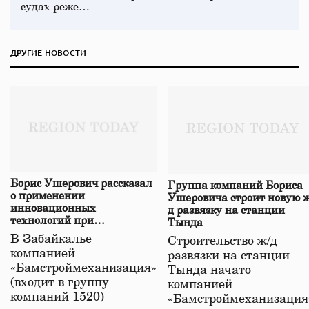
судах реже…
ДРУГИЕ НОВОСТИ
Борис Ушерович рассказал
Группа компаний Бориса
о применении
Ушеровича строит новую ж
инновационных
д развязку на станции
технологий при
Тында
строительстве нового моста
В Забайкалье
Строительство ж/д
в Забайкалье
компанией
развязки на станции
«Бамстроймеханизация»
Тында начато
(входит в группу
компанией
компаний 1520)
«Бамстроймеханизация