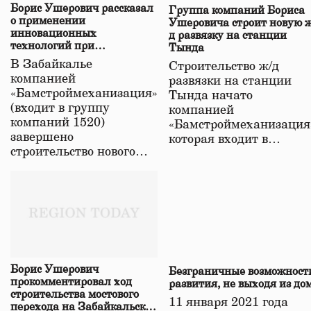
Борис Ушерович рассказал
Группа компаний Бориса
о применении
Ушеровича строит новую ж
инновационных
д развязку на станции
технологий при
Тында
строительстве нового моста
В Забайкалье
Строительство ж/д
в Забайкалье
компанией
развязки на станции
«Бамстроймеханизация»
Тында начато
(входит в группу
компанией
компаний 1520)
«Бамстроймеханизация
завершено
которая входит в…
строительство нового…
Борис Ушерович
Безграничные возможност
прокомментировал ход
развития, не выходя из до
строительства мостового
11 января 2021 года
перехода на Забайкальской