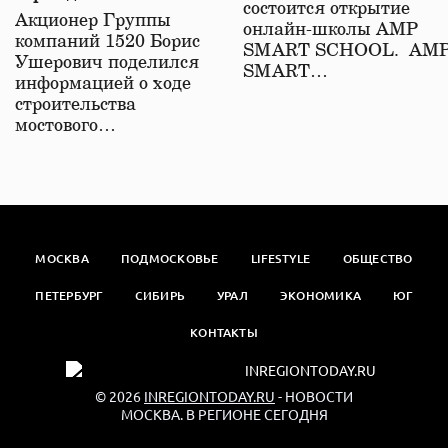
состоится открытие
железной дороге
Акционер Группы
онлайн-школы АМР
компаний 1520 Борис
SMART SCHOOL. АМ
Ушерович поделился
SMART…
информацией о ходе
строительства
мостового…
МОСКВА
ПОДМОСКОВЬЕ
LIFESTYLE
ОБЩЕСТВО
ПЕТЕРБУРГ
СИБИРЬ
УРАЛ
ЭКОНОМИКА
ЮГ
КОНТАКТЫ
© 2026
INREGIONTODAY.RU
- НОВОСТИ
МОСКВА. В РЕГИОНЕ СЕГОДНЯ