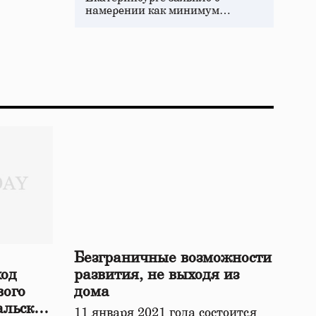
намерении как минимум…
Безграничные возможности
ход
развития, не выходя из
вого
дома
альской
11 января 2021 года состоится