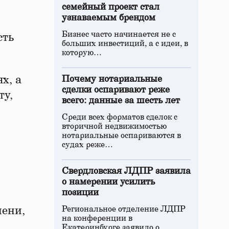
семейный проект стал
узнаваемым брендом
Бизнес часто начинается не с
сть
больших инвестиций, а с идеи, в
которую…
х, а
Почему нотариальные
сделки оспаривают реже
ту,
всего: данные за шесть лет
Среди всех форматов сделок с
вторичной недвижимостью
нотариальные оспариваются в
судах реже…
Свердловская ЛДПР заявила
о намерении усилить
позиции
пени,
Региональное отделение ЛДПР
на конференции в
Екатеринбурге заявило о