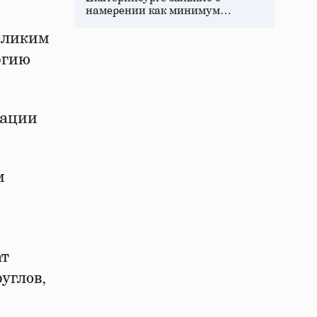
намерении как минимум…
великим
ргию
рации
м
ат
углов,