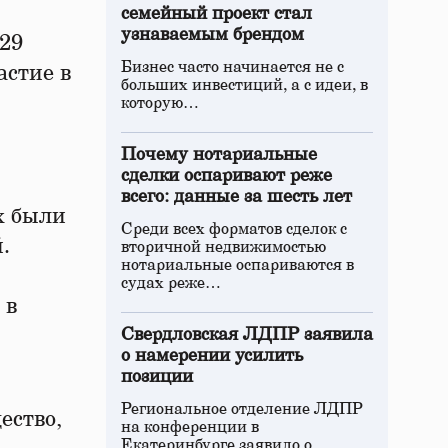
семейный проект стал
узнаваемым брендом
29
Бизнес часто начинается не с
астие в
больших инвестиций, а с идеи, в
которую…
Почему нотариальные
сделки оспаривают реже
всего: данные за шесть лет
х были
Среди всех форматов сделок с
.
вторичной недвижимостью
нотариальные оспариваются в
судах реже…
 в
Свердловская ЛДПР заявила
о намерении усилить
позиции
Региональное отделение ЛДПР
ество,
на конференции в
Екатеринбурге заявило о