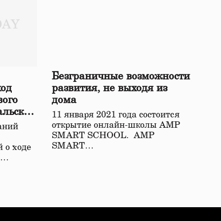
Безграничные возможности
ход
развития, не выходя из
вого
дома
альской
11 января 2021 года состоится
открытие онлайн-школы АМР
аний
SMART SCHOOL. АМР
SMART…
 о ходе
о…