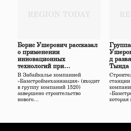
Борис Ушерович рассказал
Группа
о применении
Ушеров
инновационных
д разв
технологий при
Тында
строительстве нового моста
В Забайкалье компанией
Строител
в Забайкалье
«Бамстроймеханизация» (входит
станции
в группу компаний 1520)
компани
завершено строительство
«Бамстр
нового…
которая