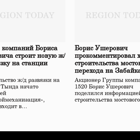
 компаний Бориса
Борис Ушерович
ича строит новую ж/
прокомментировал 
язку на станции
строительства мосто
перехода на Забайк
железной дороге
ьство ж/д развязки на
Акционер Группы комп
 Тында начато
1520 Борис Ушерович
ей
поделился информацией
оймеханизация»,
строительства мостовог
 входит в…