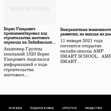
Борис Ушерович
Безграничные возможност
прокомментировал ход
развития, не выходя из до
строительства мостового
11 января 2021 года
перехода на Забайкальской
состоится открытие
железной дороге
Акционер Группы
онлайн-школы АМР
компаний 1520 Борис
SMART SCHOOL. АМ
Ушерович поделился
SMART…
информацией о ходе
строительства
мостового…
МОСКВА
ПОДМОСКОВЬЕ
LIFESTYLE
ОБЩЕСТВО