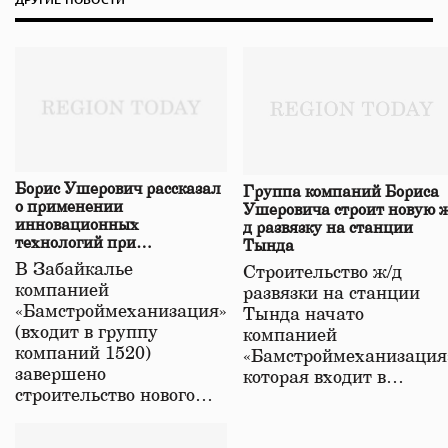
Борис Ушерович рассказал
Группа компаний Бориса
о применении
Ушеровича строит новую ж
инновационных
д развязку на станции
технологий при
Тында
строительстве нового моста
В Забайкалье
Строительство ж/д
в Забайкалье
компанией
развязки на станции
«Бамстроймеханизация»
Тында начато
(входит в группу
компанией
компаний 1520)
«Бамстроймеханизация
завершено
которая входит в…
строительство нового…