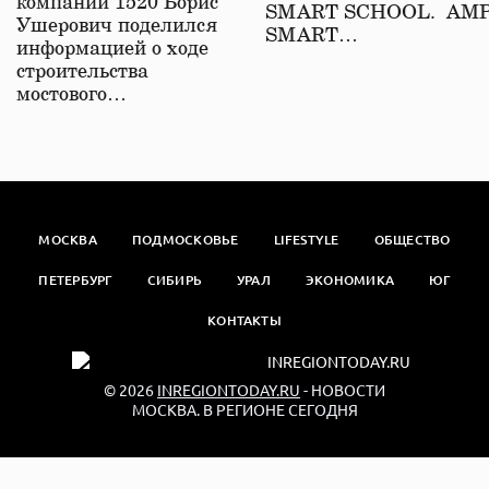
компаний 1520 Борис
SMART SCHOOL. АМ
Ушерович поделился
SMART…
информацией о ходе
строительства
мостового…
МОСКВА
ПОДМОСКОВЬЕ
LIFESTYLE
ОБЩЕСТВО
ПЕТЕРБУРГ
СИБИРЬ
УРАЛ
ЭКОНОМИКА
ЮГ
КОНТАКТЫ
© 2026
INREGIONTODAY.RU
- НОВОСТИ
МОСКВА. В РЕГИОНЕ СЕГОДНЯ