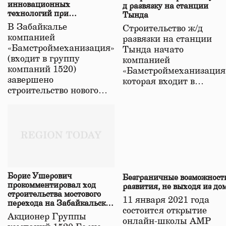
инновационных
д развязку на станции
технологий при
Тында
строительстве нового моста
В Забайкалье
Строительство ж/д
в Забайкалье
компанией
развязки на станции
«Бамстроймеханизация»
Тында начато
(входит в группу
компанией
компаний 1520)
«Бамстроймеханизация
завершено
которая входит в…
строительство нового…
Борис Ушерович
Безграничные возможност
прокомментировал ход
развития, не выходя из до
строительства мостового
11 января 2021 года
перехода на Забайкальской
состоится открытие
железной дороге
Акционер Группы
онлайн-школы АМР