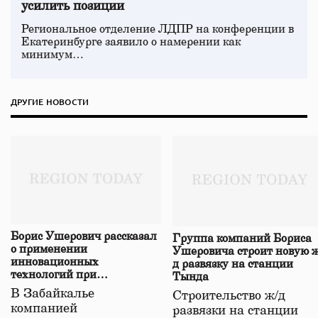
усилить позиции
Региональное отделение ЛДПР на конференции в
Екатеринбурге заявило о намерении как
минимум…
ДРУГИЕ НОВОСТИ
Борис Ушерович рассказал
Группа компаний Бориса
о применении
Ушеровича строит новую ж
инновационных
д развязку на станции
технологий при
Тында
строительстве нового моста
В Забайкалье
Строительство ж/д
в Забайкалье
компанией
развязки на станции