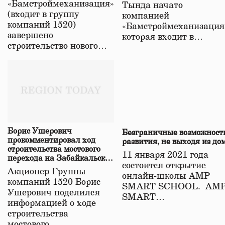
«Бамстроймеханизация»
Тында начато
(входит в группу
компанией
компаний 1520)
«Бамстроймеханизация
завершено
которая входит в…
строительство нового…
Борис Ушерович
Безграничные возможност
прокомментировал ход
развития, не выходя из до
строительства мостового
11 января 2021 года
перехода на Забайкальской
состоится открытие
железной дороге
Акционер Группы
онлайн-школы АМР
компаний 1520 Борис
SMART SCHOOL. АМ
Ушерович поделился
SMART…
информацией о ходе
строительства
мостового…