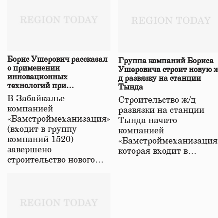
Борис Ушерович рассказал
Группа компаний Бориса
о применении
Ушеровича строит новую ж
инновационных
д развязку на станции
технологий при
Тында
строительстве нового моста
В Забайкалье
Строительство ж/д
в Забайкалье
компанией
развязки на станции
«Бамстроймеханизация»
Тында начато
(входит в группу
компанией
компаний 1520)
«Бамстроймеханизация
завершено
которая входит в…
строительство нового…