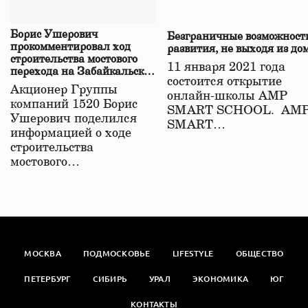
Борис Ушерович
Безграничные возможност
прокомментировал ход
развития, не выходя из до
строительства мостового
11 января 2021 года
перехода на Забайкальской
состоится открытие
железной дороге
Акционер Группы
онлайн-школы АМР
компаний 1520 Борис
SMART SCHOOL. АМ
Ушерович поделился
SMART…
информацией о ходе
строительства
мостового…
МОСКВА
ПОДМОСКОВЬЕ
LIFESTYLE
ОБЩЕСТВО
ПЕТЕРБУРГ
СИБИРЬ
УРАЛ
ЭКОНОМИКА
ЮГ
КОНТАКТЫ