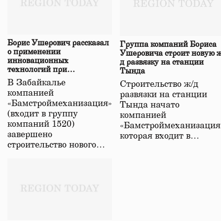
Борис Ушерович рассказал
Группа компаний Бориса
о применении
Ушеровича строит новую ж
инновационных
д развязку на станции
технологий при
Тында
строительстве нового моста
В Забайкалье
Строительство ж/д
в Забайкалье
компанией
развязки на станции
«Бамстроймеханизация»
Тында начато
(входит в группу
компанией
компаний 1520)
«Бамстроймеханизация
завершено
которая входит в…
строительство нового…