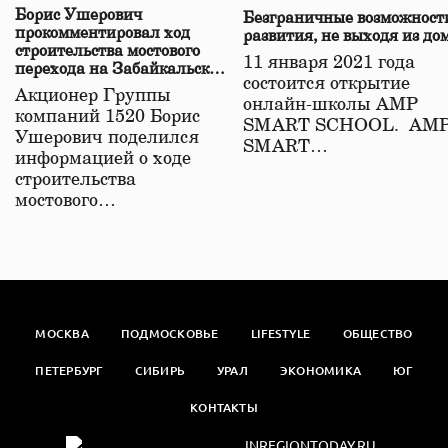
Борис Ушерович
Безграничные возможност
прокомментировал ход
развития, не выходя из до
строительства мостового
11 января 2021 года
перехода на Забайкальской
состоится открытие
железной дороге
Акционер Группы
онлайн-школы АМР
компаний 1520 Борис
SMART SCHOOL. АМ
Ушерович поделился
SMART…
информацией о ходе
строительства
мостового…
МОСКВА
ПОДМОСКОВЬЕ
LIFESTYLE
ОБЩЕСТВО
ПЕТЕРБУРГ
СИБИРЬ
УРАЛ
ЭКОНОМИКА
ЮГ
КОНТАКТЫ