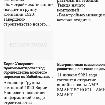
развязки на станции
«Бамстроймеханизация»
Тында начато
(входит в группу
компанией
компаний 1520)
«Бамстроймеханизация
завершено
которая входит в…
строительство нового…
Борис Ушерович
Безграничные возможност
прокомментировал ход
развития, не выходя из до
строительства мостового
11 января 2021 года
перехода на Забайкальской
состоится открытие
железной дороге
Акционер Группы
онлайн-школы АМР
компаний 1520 Борис
SMART SCHOOL. АМ
Ушерович поделился
SMART…
информацией о ходе
строительства