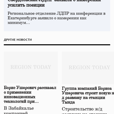
Свердловская ЛДПР заявила о намерении
усилить позиции
Региональное отделение ЛДПР на конференции в
Екатеринбурге заявило о намерении как
минимум…
ДРУГИЕ НОВОСТИ
Борис Ушерович рассказал
Группа компаний Бориса
о применении
Ушеровича строит новую ж
инновационных
д развязку на станции
технологий при
Тында
строительстве нового моста
В Забайкалье
Строительство ж/д
в Забайкалье
компанией