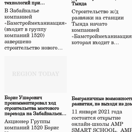
технологий при
Тында
строительстве нового моста
В Забайкалье
Строительство ж/д
в Забайкалье
компанией
развязки на станции
«Бамстроймеханизация»
Тында начато
(входит в группу
компанией
компаний 1520)
«Бамстроймеханизация
завершено
которая входит в…
строительство нового…
Борис Ушерович
Безграничные возможност
прокомментировал ход
развития, не выходя из до
строительства мостового
11 января 2021 года
перехода на Забайкальской
состоится открытие
железной дороге
Акционер Группы
онлайн-школы АМР
компаний 1520 Борис
SMART SCHOOL. АМ