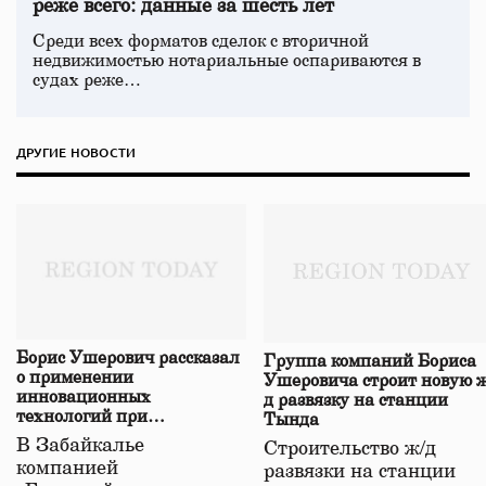
реже всего: данные за шесть лет
Среди всех форматов сделок с вторичной
недвижимостью нотариальные оспариваются в
судах реже…
ДРУГИЕ НОВОСТИ
Борис Ушерович рассказал
Группа компаний Бориса
о применении
Ушеровича строит новую ж
инновационных
д развязку на станции
технологий при
Тында
строительстве нового моста
В Забайкалье
Строительство ж/д
в Забайкалье
компанией
развязки на станции