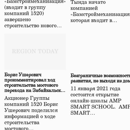
«Бамстроймеханизация»
Тында начато
(входит в группу
компанией
компаний 1520)
«Бамстроймеханизация
завершено
которая входит в…
строительство нового…
Борис Ушерович
Безграничные возможност
прокомментировал ход
развития, не выходя из до
строительства мостового
11 января 2021 года
перехода на Забайкальской
состоится открытие
железной дороге
Акционер Группы
онлайн-школы АМР
компаний 1520 Борис
SMART SCHOOL. АМ
Ушерович поделился
SMART…
информацией о ходе
строительства
мостового…