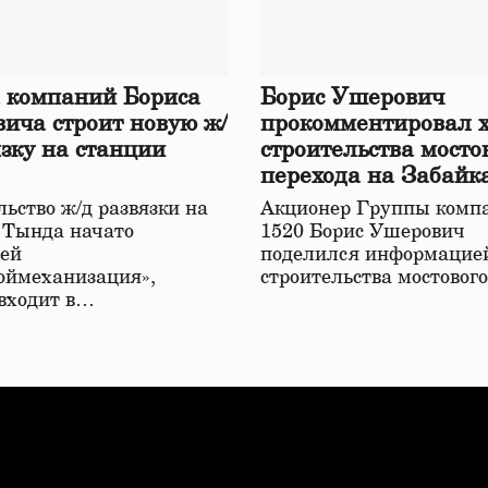
 компаний Бориса
Борис Ушерович
ича строит новую ж/
прокомментировал 
язку на станции
строительства мосто
перехода на Забайк
железной дороге
ьство ж/д развязки на
Акционер Группы комп
 Тында начато
1520 Борис Ушерович
ей
поделился информацией
оймеханизация»,
строительства мостовог
 входит в…