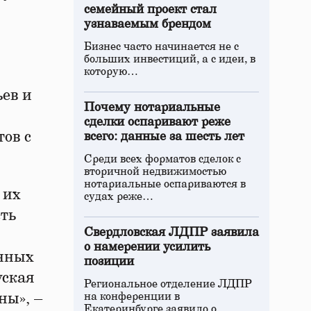
семейный проект стал
узнаваемым брендом
Бизнес часто начинается не с
больших инвестиций, а с идеи, в
которую…
ев и
Почему нотариальные
сделки оспаривают реже
тов с
всего: данные за шесть лет
Среди всех форматов сделок с
вторичной недвижимостью
нотариальные оспариваются в
 их
судах реже…
ть
Свердловская ЛДПР заявила
о намерении усилить
енных
позиции
уская
Региональное отделение ЛДПР
ны», –
на конференции в
Екатеринбурге заявило о