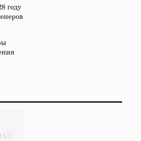
28 году
женеров
ры
ения