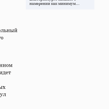
намерении как минимум…
тельный
го
енном
идет
ых
нул