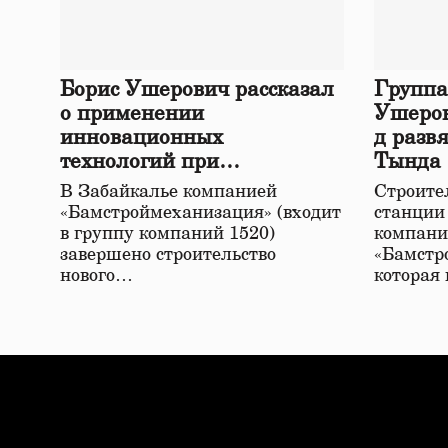
Борис Ушерович рассказал
Группа
о применении
Ушеров
инновационных
д разв
технологий при
Тында
строительстве нового моста
В Забайкалье компанией
Строител
в Забайкалье
«Бамстроймеханизация» (входит
станции
в группу компаний 1520)
компани
завершено строительство
«Бамстр
нового…
которая