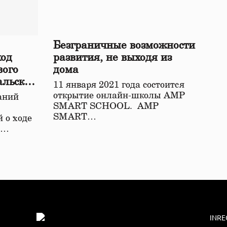
Безграничные возможности
ход
развития, не выходя из
вого
дома
альской
11 января 2021 года состоится
открытие онлайн-школы АМР
аний
SMART SCHOOL. АМР
SMART…
 о ходе
о…