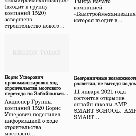
«Бамстроймеханизация»
Тында начато
(входит в группу
компанией
компаний 1520)
«Бамстроймеханизация
завершено
которая входит в…
строительство нового…
Борис Ушерович
Безграничные возможност
прокомментировал ход
развития, не выходя из до
строительства мостового
11 января 2021 года
перехода на Забайкальской
состоится открытие
железной дороге
Акционер Группы
онлайн-школы АМР
компаний 1520 Борис
SMART SCHOOL. АМ
Ушерович поделился
SMART…
информацией о ходе
строительства
мостового…