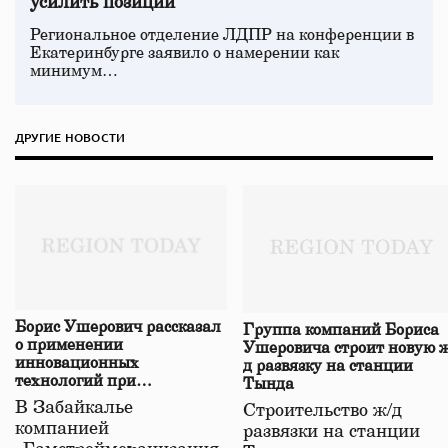
усилить позиции
Региональное отделение ЛДПР на конференции в
Екатеринбурге заявило о намерении как
минимум…
ДРУГИЕ НОВОСТИ
Борис Ушерович рассказал
Группа компаний Бориса
о применении
Ушеровича строит новую ж
инновационных
д развязку на станции
технологий при
Тында
строительстве нового моста
В Забайкалье
Строительство ж/д
в Забайкалье
компанией
развязки на станции