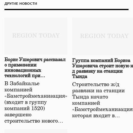
ДРУГИЕ НОВОСТИ
Борис Ушерович рассказал
Группа компаний Бориса
о применении
Ушеровича строит новую ж
инновационных
д развязку на станции
технологий при
Тында
строительстве нового моста
В Забайкалье
Строительство ж/д
в Забайкалье
компанией
развязки на станции
«Бамстроймеханизация»
Тында начато
(входит в группу
компанией
компаний 1520)
«Бамстроймеханизация
завершено
которая входит в…
строительство нового…