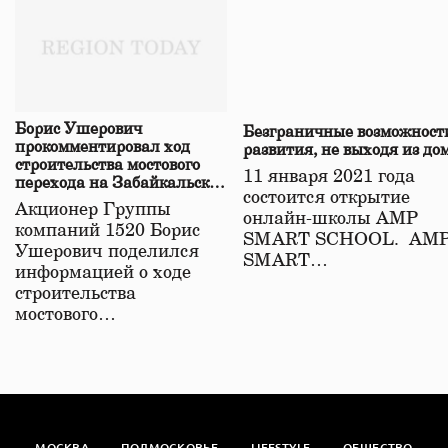
Борис Ушерович
Безграничные возможност
прокомментировал ход
развития, не выходя из до
строительства мостового
11 января 2021 года
перехода на Забайкальской
состоится открытие
железной дороге
Акционер Группы
онлайн-школы АМР
компаний 1520 Борис
SMART SCHOOL. АМ
Ушерович поделился
SMART…
информацией о ходе
строительства
мостового…
МОСКВА
ПОДМОСКОВЬЕ
LIFESTYLE
ОБЩЕСТВО