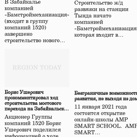
В Забайкалье
Строительство ж/д
в Забайкалье
компанией
развязки на станции
«Бамстроймеханизация»
Тында начато
(входит в группу
компанией
компаний 1520)
«Бамстроймеханизация
завершено
которая входит в…
строительство нового…
Борис Ушерович
Безграничные возможност
прокомментировал ход
развития, не выходя из до
строительства мостового
11 января 2021 года
перехода на Забайкальской
состоится открытие
железной дороге
Акционер Группы
онлайн-школы АМР
компаний 1520 Борис
SMART SCHOOL. АМ
Ушерович поделился
SMART…
информацией о ходе