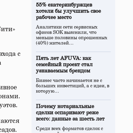
55% екатеринбуржцев
хотели бы улучшить свое
рабочее место
Аналитики сети сервисных
Сити»
офисов SOK выяснили, что
меньше половины опрошенных
(40%) жителей…
входа с
Пять лет AFUVA: как
а
семейный проект стал
узнаваемым брендом
Бизнес часто начинается не с
больших инвестиций, а с идеи, в
ивное
которую…
онами.
этов.
Почему нотариальные
сделки оспаривают реже
всего: данные за шесть лет
маются
Среди всех форматов сделок с
садов.