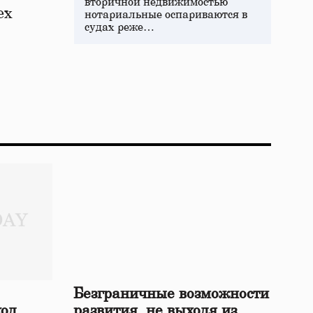
вторичной недвижимостью
ех
нотариальные оспариваются в
судах реже…
Безграничные возможности
ход
развития, не выходя из