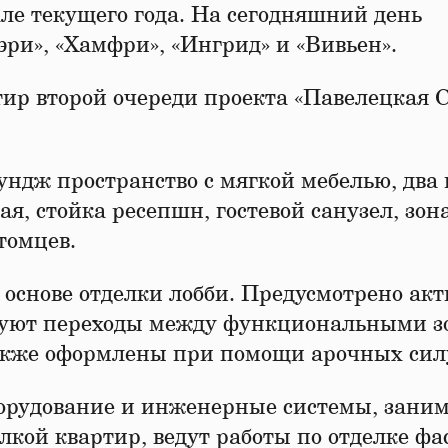
ле текущего года. На сегодняшний день
ри», «Хамфри», «Ингрид» и «Вивьен».
ир второй очереди проекта «Павелецкая 
ндж пространство с мягкой мебелью, два 
я, стойка ресепшн, гостевой санузел, зон
томцев.
 основе отделки лобби. Предусмотрено акт
руют переходы между функциональными з
акже оформлены при помощи арочных силу
борудование и инженерные системы, зани
лкой квартир, ведут работы по отделке фа