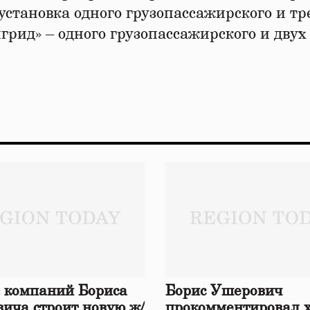
становка одного грузопассажирского и тр
грид» – одного грузопассажирского и двух
 компаний Бориса
Борис Ушерович
ича строит новую ж/
прокомментировал 