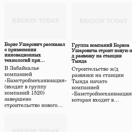
Борис Ушерович рассказал
Группа компаний Бориса
о применении
Ушеровича строит новую ж
инновационных
д развязку на станции
технологий при
Тында
строительстве нового моста
В Забайкалье
Строительство ж/д
в Забайкалье
компанией
развязки на станции
«Бамстроймеханизация»
Тында начато
(входит в группу
компанией
компаний 1520)
«Бамстроймеханизация
завершено
которая входит в…
строительство нового…