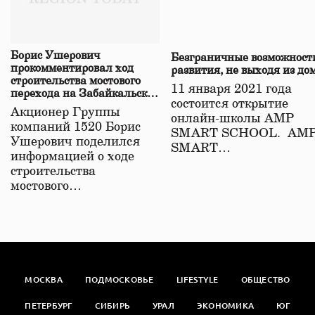
Борис Ушерович
Безграничные возможност
прокомментировал ход
развития, не выходя из до
строительства мостового
11 января 2021 года
перехода на Забайкальской
состоится открытие
железной дороге
Акционер Группы
онлайн-школы АМР
компаний 1520 Борис
SMART SCHOOL. АМ
Ушерович поделился
SMART…
информацией о ходе
строительства
мостового…
МОСКВА
ПОДМОСКОВЬЕ
LIFESTYLE
ОБЩЕСТВО
ПЕТЕРБУРГ
СИБИРЬ
УРАЛ
ЭКОНОМИКА
ЮГ