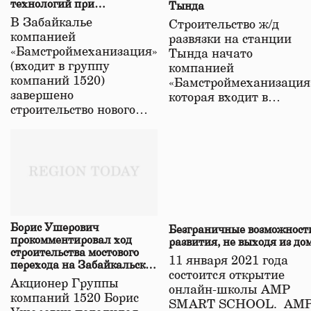
технологий при
Тында
строительстве нового моста
В Забайкалье
Строительство ж/д
в Забайкалье
компанией
развязки на станции
«Бамстроймеханизация»
Тында начато
(входит в группу
компанией
компаний 1520)
«Бамстроймеханизация
завершено
которая входит в…
строительство нового…
Борис Ушерович
Безграничные возможност
прокомментировал ход
развития, не выходя из до
строительства мостового
11 января 2021 года
перехода на Забайкальской
состоится открытие
железной дороге
Акционер Группы
онлайн-школы АМР
компаний 1520 Борис
SMART SCHOOL. АМ