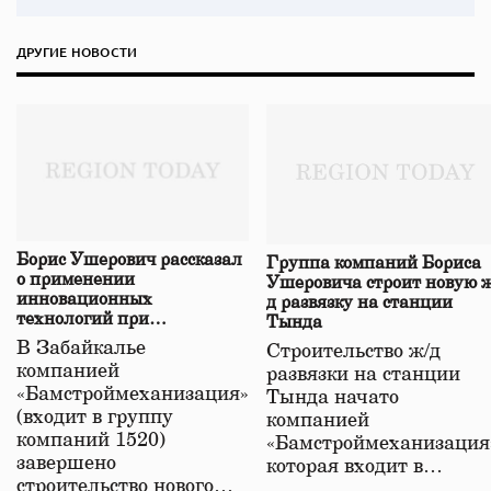
ДРУГИЕ НОВОСТИ
Борис Ушерович рассказал
Группа компаний Бориса
о применении
Ушеровича строит новую ж
инновационных
д развязку на станции
технологий при
Тында
строительстве нового моста
В Забайкалье
Строительство ж/д
в Забайкалье
компанией
развязки на станции
«Бамстроймеханизация»
Тында начато
(входит в группу
компанией
компаний 1520)
«Бамстроймеханизация
завершено
которая входит в…
строительство нового…