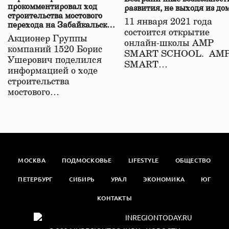
прокомментировал ход
развития, не выходя из до
строительства мостового
11 января 2021 года
перехода на Забайкальской
состоится открытие
железной дороге
Акционер Группы
онлайн-школы АМР
компаний 1520 Борис
SMART SCHOOL. АМ
Ушерович поделился
SMART…
информацией о ходе
строительства
мостового…
МОСКВА
ПОДМОСКОВЬЕ
LIFESTYLE
ОБЩЕСТВО
ПЕТЕРБУРГ
СИБИРЬ
УРАЛ
ЭКОНОМИКА
ЮГ
КОНТАКТЫ