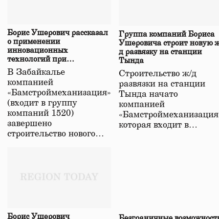
Борис Ушерович рассказал
Группа компаний Бориса
о применении
Ушеровича строит новую ж
инновационных
д развязку на станции
технологий при
Тында
строительстве нового моста
В Забайкалье
Строительство ж/д
в Забайкалье
компанией
развязки на станции
«Бамстроймеханизация»
Тында начато
(входит в группу
компанией
компаний 1520)
«Бамстроймеханизация
завершено
которая входит в…
строительство нового…
Борис Ушерович
Безграничные возможност